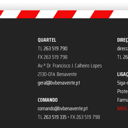
QUARTEL
DIRE
TL
263 519 790
direc
FX 263 519 798
TL
26
Av.ª Dr. Francisco J. Calheiro Lopes
2130-014 Benavente
LIGA
geral@bvbenavente.pt
Siga-
Proteç
COMANDO
Farmá
comando@bvbenavente.pt
MAIS 
TL
263 519 335
• FX 263 519 798