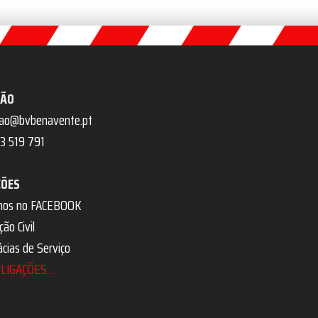
ÇÃO
cao@bvbenavente.pt
3 519 791
ÇÕES
nos no FACEBOOK
ão Civil
cias de Serviço
LIGAÇÕES...