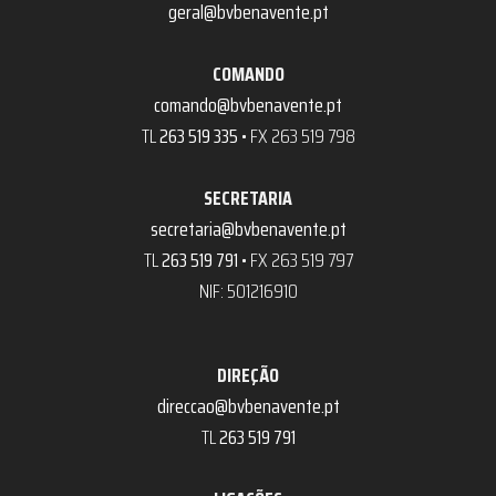
geral@bvbenavente.pt
COMANDO
comando@bvbenavente.pt
TL
263 519 335
• FX 263 519 798
SECRETARIA
secretaria@bvbenavente.pt
TL
263 519 791
• FX 263 519 797
NIF: 501216910
DIREÇÃO
direccao@bvbenavente.pt
TL
263 519 791